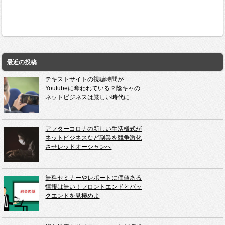
最近の投稿
テキストサイトの視聴時間が
Youtubeに奪われている？陰キャの
ネットビジネスは厳しい時代に
アフターコロナの新しい生活様式が
ネットビジネスなど副業を競争激化
させレッドオーシャンへ
無料セミナーやレポートに価値ある
情報は無い！フロントエンドとバッ
クエンドを見極めよ