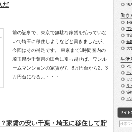
入だ
法
働き
起
正
前の記事で、東京で無駄な家賃を払っていな
非
いで埼玉に移住しようなどと書きましたが、
無
大
今回はその補足です。 東京まで1時間圏内の
生活
埼玉県や千葉県の田舎に引っ越せば、ワンル
P
ームマンションの家賃が7、8万円台から2、3
モ
万円台になるよ・・・
ガ
ラ
節
グ
サイト
？家賃の安い千葉・埼玉に移住して貯