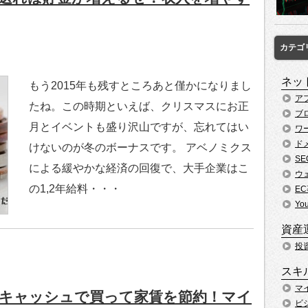
カテゴ
ネッ
もう2015年も残すところあと僅かになりまし
ア
たね。この時期といえば、クリスマスにお正
ブ
月とイベントも盛り沢山ですが、忘れてはい
ワ
ド
けないのが冬のボーナスです。 アベノミクス
SE
による緩やかな経済の回復で、大手企業はこ
ウ
の1,2年給料・・・
E
Yo
資産
投
スキ
マ
キャッシュで買って家賃を節約！マイ
ビ