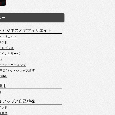
リー
トビジネスとアフィリエイト
フィリエイト
ログ飯
ードプレス
メインとサーバ
O
ェブマーケティング
C事業(ネットショップ経営)
utube
運用
資
ルアップと自己啓発
インド
ジネス