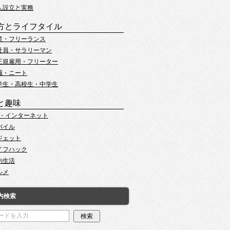
人設立と実務
方とライフタイル
業・フリーランス
社員・サラリーマン
正規雇用・フリーター
職・ニート
学生・高校生・中学生
と趣味
C・インターネット
バイル
ジェット
イフハック
約生活
ルメ
内検索