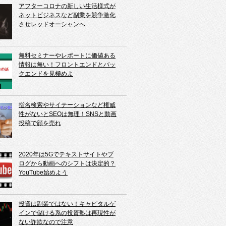
アフターコロナの新しい生活様式が
ネットビジネスなど副業を競争激化
させレッドオーシャンへ
無料セミナーやレポートに価値ある
情報は無い！フロントエンドとバッ
クエンドを見極めよ
指名検索やサイテーションなど権威
性がないとSEOは無理！SNSと動画
投稿で顔を売れ
2020年は5Gでテキストサイトやブ
ログから動画へのシフトは決定的？
YouTube始めよう
投資は副業ではない！キャピタルゲ
インで儲ける系の投資塾は再現性が
ない詐欺なので注意