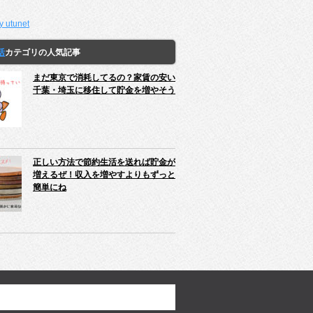
y utunet
活
カテゴリの人気記事
まだ東京で消耗してるの？家賃の安い
千葉・埼玉に移住して貯金を増やそう
正しい方法で節約生活を送れば貯金が
増えるぜ！収入を増やすよりもずっと
簡単にね