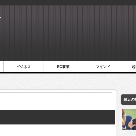
ス
ビジネス
EC事業
マインド
起
最近の