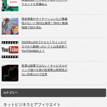
クエンドを見極めよ
指名検索やサイテーションなど権威
性がないとSEOは無理！SNSと動画
投稿で顔を売れ
2020年は5Gでテキストサイトやブ
ログから動画へのシフトは決定的？
YouTube始めよう
投資は副業ではない！キャピタルゲ
インで儲ける系の投資塾は再現性が
ない詐欺なので注意
カテゴリー
ネットビジネスとアフィリエイト