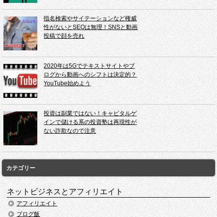
指名検索やサイテーションなど権威
性がないとSEOは無理！SNSと動画
投稿で顔を売れ
2020年は5Gでテキストサイトやブ
ログから動画へのシフトは決定的？
YouTube始めよう
投資は副業ではない！キャピタルゲ
インで儲ける系の投資塾は再現性が
ない詐欺なので注意
カテゴリー
ネットビジネスとアフィリエイト
アフィリエイト
ブログ飯