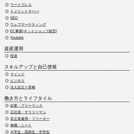
ワードプレス
ドメインとサーバ
SEO
ウェブマーケティング
EC事業(ネットショップ経営)
Youtube
資産運用
投資
スキルアップと自己啓発
マインド
ビジネス
法人設立と実務
働き方とライフタイル
起業・フリーランス
正社員・サラリーマン
非正規雇用・フリーター
無職・ニート
大学生・高校生・中学生