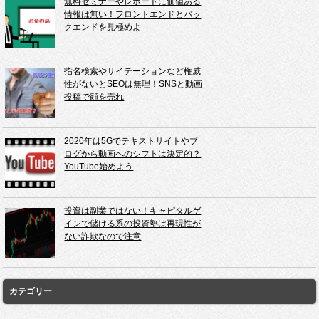
無料セミナーやレポートに価値ある
情報は無い！フロントエンドとバッ
クエンドを見極めよ
指名検索やサイテーションなど権威
性がないとSEOは無理！SNSと動画
投稿で顔を売れ
2020年は5Gでテキストサイトやブ
ログから動画へのシフトは決定的？
YouTube始めよう
投資は副業ではない！キャピタルゲ
インで儲ける系の投資塾は再現性が
ない詐欺なので注意
カテゴリー